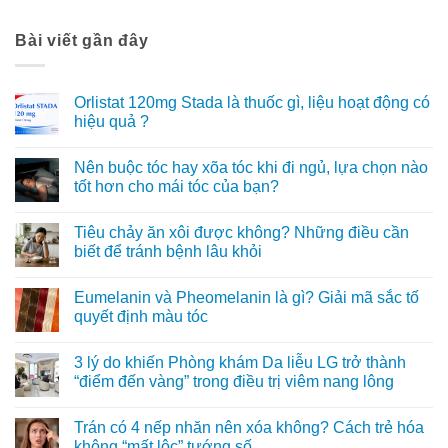
Bài viết gần đây
Orlistat 120mg Stada là thuốc gì, liệu hoạt động có
hiệu quả ?
Không
có
Nên buộc tóc hay xõa tóc khi đi ngủ, lựa chọn nào
bình
luận
tốt hơn cho mái tóc của bạn?
ở
Orlistat
Không
120mg
có
Tiêu chảy ăn xôi được không? Những điều cần
Stada
bình
là
luận
biết để tránh bệnh lâu khỏi
thuốc
ở
gì,
Nên
Không
liệu
buộc
có
Eumelanin và Pheomelanin là gì? Giải mã sắc tố
hoạt
tóc
bình
động
hay
luận
quyết định màu tóc
có
xõa
ở
hiệu
tóc
Tiêu
Không
quả
khi
chảy
có
3 lý do khiến Phòng khám Da liễu LG trở thành
?
đi
ăn
bình
ngủ,
xôi
luận
“điểm đến vàng” trong điều trị viêm nang lông
lựa
được
ở
chọn
không?
Eumelanin
Không
nào
Những
và
có
Trán có 4 nếp nhăn nên xóa không? Cách trẻ hóa
tốt
điều
Pheomelanin
bình
hơn
cần
là
luận
không “mất lộc” tướng số