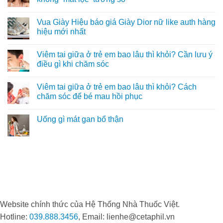
cho
biết
gì?
ở
mái
để
Giải
3
Không
tóc
tránh
mã
lý
có
Vua Giày Hiệu báo giá Giày Dior nữ like auth hàng
của
bệnh
sắc
do
bình
bạn?
lâu
tố
khiến
luận
hiệu mới nhất
khỏi
quyết
Phòng
ở
định
khám
Trán
Không
màu
Da
có
có
Viêm tai giữa ở trẻ em bao lâu thì khỏi? Cần lưu ý
tóc
liễu
4
bình
LG
nếp
luận
điều gì khi chăm sóc
trở
nhăn
ở
thành
nên
Vua
Không
“điểm
xóa
Giày
có
Viêm tai giữa ở trẻ em bao lâu thì khỏi? Cách
đến
không?
Hiệu
bình
vàng”
Cách
báo
luận
chăm sóc để bé mau hồi phục
trong
trẻ
giá
ở
điều
hóa
Giày
Viêm
Không
trị
không
Dior
tai
có
Uống gì mát gan bổ thận
viêm
“mất
nữ
giữa
bình
nang
lộc”
like
ở
luận
Không
lông
tướng
auth
trẻ
ở
có
số
hàng
em
Viêm
bình
hiệu
bao
tai
luận
mới
lâu
giữa
ở
nhất
thì
ở
Uống
khỏi?
trẻ
gì
Cần
em
mát
lưu
bao
gan
ý
lâu
bổ
điều
thì
thận
gì
khỏi?
Website chính thức của Hệ Thống Nhà Thuốc Việt.
khi
Cách
chăm
chăm
Hotline:
039.888.3456
, Email: lienhe@cetaphil.vn
sóc
sóc