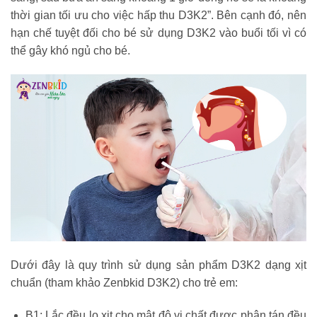
thời gian tối ưu cho việc hấp thu D3K2”. Bên cạnh đó, nên
hạn chế tuyệt đối cho bé sử dụng D3K2 vào buổi tối vì có
thể gây khó ngủ cho bé.
Dưới đây là quy trình sử dụng sản phẩm D3K2 dạng xịt
chuẩn (tham khảo Zenbkid D3K2) cho trẻ em:
B1: Lắc đều lọ xịt cho mật độ vi chất được phân tán đều