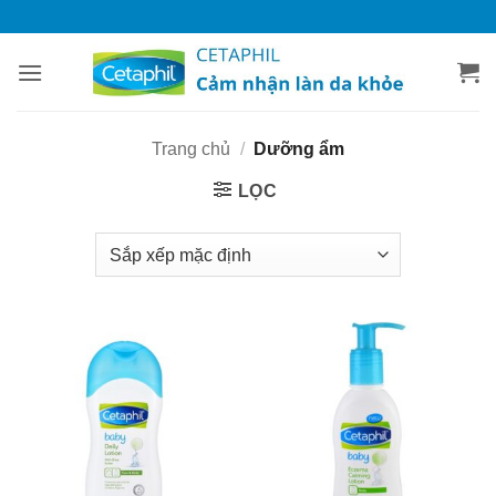
Bỏ
qua
nội
dung
Trang chủ
/
Dưỡng ẩm
LỌC