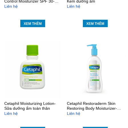
Control Moisturizer SPF 30-
Kem dưỡng ẩm
Kem dưỡng ẩm chống nắng
Liên hệ
Liên hệ
XEM THÊM
XEM THÊM
Cetaphil Moisturizing Lotion-
Cetaphil Restoraderm Skin
Sữa dưỡng ẩm toàn thân
Restoring Body Moisturizer-
Sữa dưỡng ẩm toàn thân
Liên hệ
Liên hệ