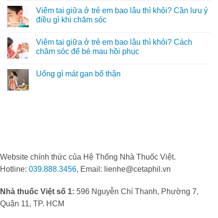
màu
Da
có
có
Viêm tai giữa ở trẻ em bao lâu thì khỏi? Cần lưu ý
tóc
liễu
4
bình
LG
nếp
luận
điều gì khi chăm sóc
trở
nhăn
ở
thành
nên
Vua
Không
“điểm
xóa
Giày
có
Viêm tai giữa ở trẻ em bao lâu thì khỏi? Cách
đến
không?
Hiệu
bình
vàng”
Cách
báo
luận
chăm sóc để bé mau hồi phục
trong
trẻ
giá
ở
điều
hóa
Giày
Viêm
Không
trị
không
Dior
tai
có
Uống gì mát gan bổ thận
viêm
“mất
nữ
giữa
bình
nang
lộc”
like
ở
luận
Không
lông
tướng
auth
trẻ
ở
có
số
hàng
em
Viêm
bình
hiệu
bao
tai
luận
mới
lâu
giữa
ở
nhất
thì
ở
Uống
khỏi?
trẻ
gì
Cần
em
mát
lưu
bao
gan
ý
lâu
bổ
điều
thì
thận
gì
khỏi?
Website chính thức của Hệ Thống Nhà Thuốc Việt.
khi
Cách
chăm
chăm
Hotline:
039.888.3456
, Email: lienhe@cetaphil.vn
sóc
sóc
để
bé
mau
Nhà thuốc Việt số 1:
596 Nguyễn Chí Thanh, Phường 7,
hồi
phục
Quận 11, TP. HCM