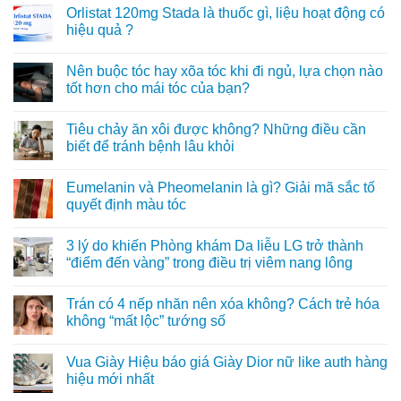
Orlistat 120mg Stada là thuốc gì, liệu hoạt động có
hiệu quả ?
Không
có
Nên buộc tóc hay xõa tóc khi đi ngủ, lựa chọn nào
bình
luận
tốt hơn cho mái tóc của bạn?
ở
Orlistat
Không
120mg
có
Tiêu chảy ăn xôi được không? Những điều cần
Stada
bình
là
luận
biết để tránh bệnh lâu khỏi
thuốc
ở
gì,
Nên
Không
liệu
buộc
có
Eumelanin và Pheomelanin là gì? Giải mã sắc tố
hoạt
tóc
bình
động
hay
luận
quyết định màu tóc
có
xõa
ở
hiệu
tóc
Tiêu
Không
quả
khi
chảy
có
3 lý do khiến Phòng khám Da liễu LG trở thành
?
đi
ăn
bình
ngủ,
xôi
luận
“điểm đến vàng” trong điều trị viêm nang lông
lựa
được
ở
chọn
không?
Eumelanin
Không
nào
Những
và
có
Trán có 4 nếp nhăn nên xóa không? Cách trẻ hóa
tốt
điều
Pheomelanin
bình
hơn
cần
là
luận
không “mất lộc” tướng số
cho
biết
gì?
ở
mái
để
Giải
3
Không
tóc
tránh
mã
lý
có
Vua Giày Hiệu báo giá Giày Dior nữ like auth hàng
của
bệnh
sắc
do
bình
bạn?
lâu
tố
khiến
luận
hiệu mới nhất
khỏi
quyết
Phòng
ở
định
khám
Trán
Không