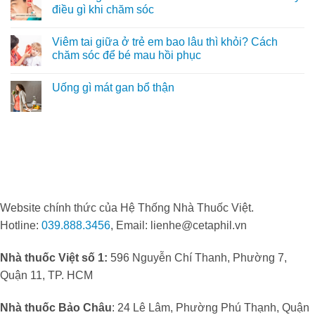
LG
nếp
luận
điều gì khi chăm sóc
trở
nhăn
ở
thành
nên
Vua
Không
“điểm
xóa
Giày
có
Viêm tai giữa ở trẻ em bao lâu thì khỏi? Cách
đến
không?
Hiệu
bình
vàng”
Cách
báo
luận
chăm sóc để bé mau hồi phục
trong
trẻ
giá
ở
điều
hóa
Giày
Viêm
Không
trị
không
Dior
tai
có
Uống gì mát gan bổ thận
viêm
“mất
nữ
giữa
bình
nang
lộc”
like
ở
luận
Không
lông
tướng
auth
trẻ
ở
có
số
hàng
em
Viêm
bình
hiệu
bao
tai
luận
mới
lâu
giữa
ở
nhất
thì
ở
Uống
khỏi?
trẻ
gì
Cần
em
mát
lưu
bao
gan
ý
lâu
bổ
điều
thì
thận
gì
khỏi?
Website chính thức của Hệ Thống Nhà Thuốc Việt.
khi
Cách
chăm
chăm
Hotline:
039.888.3456
, Email: lienhe@cetaphil.vn
sóc
sóc
để
bé
mau
Nhà thuốc Việt số 1:
596 Nguyễn Chí Thanh, Phường 7,
hồi
phục
Quận 11, TP. HCM
Nhà thuốc Bảo Châu
: 24 Lê Lâm, Phường Phú Thạnh, Quận