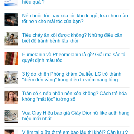
hiệu quả ?
Không
có
Nên buộc tóc hay xõa tóc khi đi ngủ, lựa chọn nào
bình
luận
tốt hơn cho mái tóc của bạn?
ở
Orlistat
Không
120mg
có
Tiêu chảy ăn xôi được không? Những điều cần
Stada
bình
là
luận
biết để tránh bệnh lâu khỏi
thuốc
ở
gì,
Nên
Không
liệu
buộc
có
Eumelanin và Pheomelanin là gì? Giải mã sắc tố
hoạt
tóc
bình
động
hay
luận
quyết định màu tóc
có
xõa
ở
hiệu
tóc
Tiêu
Không
quả
khi
chảy
có
3 lý do khiến Phòng khám Da liễu LG trở thành
?
đi
ăn
bình
ngủ,
xôi
luận
“điểm đến vàng” trong điều trị viêm nang lông
lựa
được
ở
chọn
không?
Eumelanin
Không
nào
Những
và
có
Trán có 4 nếp nhăn nên xóa không? Cách trẻ hóa
tốt
điều
Pheomelanin
bình
hơn
cần
là
luận
không “mất lộc” tướng số
cho
biết
gì?
ở
mái
để
Giải
3
Không
tóc
tránh
mã
lý
có
Vua Giày Hiệu báo giá Giày Dior nữ like auth hàng
của
bệnh
sắc
do
bình
bạn?
lâu
tố
khiến
luận
hiệu mới nhất
khỏi
quyết
Phòng
ở
định
khám
Trán
Không
màu
Da
có
có
Viêm tai giữa ở trẻ em bao lâu thì khỏi? Cần lưu ý
tóc
liễu
4
bình