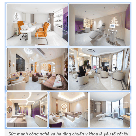
Sức mạnh công nghệ và hạ tầng chuẩn y khoa là yếu tố cốt lõi