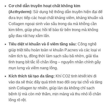
Cơ chế dẫn truyền hoạt chất không kim
(Acthyderm):
Sử dụng hệ thống dẫn truyền hiện đại để
đưa trực tiếp các hoạt chất kháng viêm, kháng khuẩn và
Collagen ngoại sinh vào sâu trong da mà không cần
kim tiêm, giúp phục hồi tế bào từ bên trong mà không
gây đau rát hay xâm lấn.
Tiêu diệt vi khuẩn và ổ viêm tầng sâu:
Công nghệ
giúp triệt tiêu hoàn toàn vi khuẩn P.acnes và các loại vi
nấm tích tụ, đồng thời làm sạch sâu bã nhờn, giải tỏa
tình trạng bít tắc lỗ chân lông – nguyên nhân chính gây
mụn lưng và viêm nang lông.
Kích thích tái tạo đa tầng:
Khí CO2 tinh khiết khi đi
vào da sẽ thúc đẩy quá trình trao đổi oxy tại chỗ và tăng
sinh Collagen tự nhiên, giúp làn da không chỉ sạch
bệnh lý mà còn mờ thâm, mịn màng và thu nhỏ lỗ chân
lông rõ rệt.