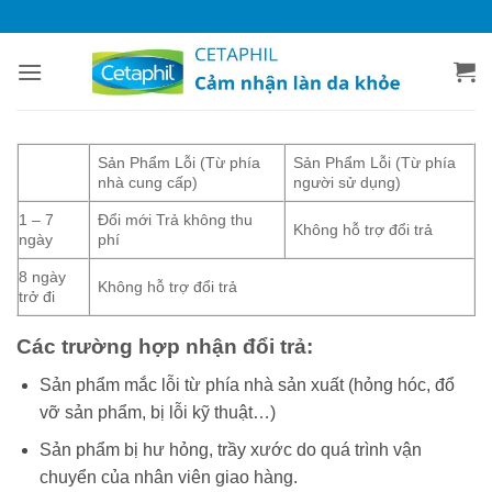
Bỏ
qua
nội
dung
Sản Phẩm Lỗi (Từ phía
Sản Phẩm Lỗi (Từ phía
nhà cung cấp)
người sử dụng)
1 – 7
Đổi mới Trả không thu
Không hỗ trợ đổi trả
ngày
phí
8 ngày
Không hỗ trợ đổi trả
trở đi
Các trường hợp nhận đổi trả:
Sản phẩm mắc lỗi từ phía nhà sản xuất (hỏng hóc, đổ
vỡ sản phẩm, bị lỗi kỹ thuật…)
Sản phẩm bị hư hỏng, trầy xước do quá trình vận
chuyển của nhân viên giao hàng.