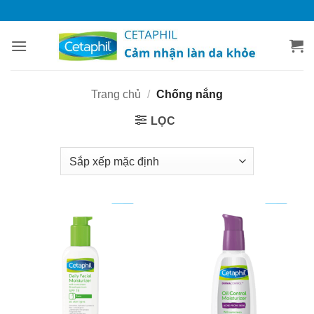
Bỏ
qua
nội
dung
Trang chủ
/
Chống nắng
LỌC