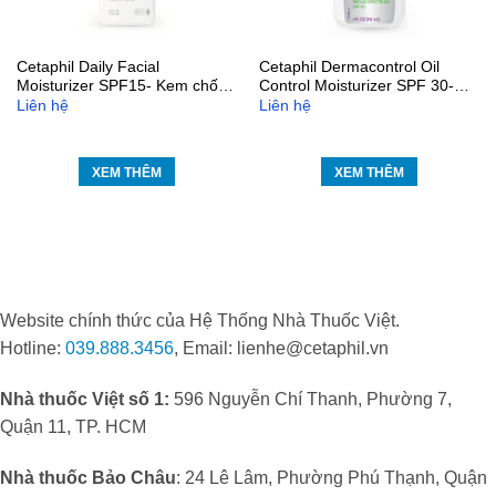
Cetaphil Daily Facial
Cetaphil Dermacontrol Oil
Moisturizer SPF15- Kem chống
Control Moisturizer SPF 30-
nắng, dưỡng ẩm
Kem dưỡng ẩm chống nắng
Liên hệ
Liên hệ
XEM THÊM
XEM THÊM
Website chính thức của Hệ Thống Nhà Thuốc Việt.
Hotline:
039.888.3456
, Email: lienhe@cetaphil.vn
Nhà thuốc Việt số 1:
596 Nguyễn Chí Thanh, Phường 7,
Quận 11, TP. HCM
Nhà thuốc Bảo Châu
: 24 Lê Lâm, Phường Phú Thạnh, Quận