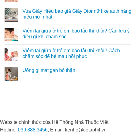
mái
để
Giải
3
Không
tóc
tránh
mã
lý
có
Vua Giày Hiệu báo giá Giày Dior nữ like auth hàng
của
bệnh
sắc
do
bình
bạn?
lâu
tố
khiến
luận
hiệu mới nhất
khỏi
quyết
Phòng
ở
định
khám
Trán
Không
màu
Da
có
có
Viêm tai giữa ở trẻ em bao lâu thì khỏi? Cần lưu ý
tóc
liễu
4
bình
LG
nếp
luận
điều gì khi chăm sóc
trở
nhăn
ở
thành
nên
Vua
Không
“điểm
xóa
Giày
có
Viêm tai giữa ở trẻ em bao lâu thì khỏi? Cách
đến
không?
Hiệu
bình
vàng”
Cách
báo
luận
chăm sóc để bé mau hồi phục
trong
trẻ
giá
ở
điều
hóa
Giày
Viêm
Không
trị
không
Dior
tai
có
Uống gì mát gan bổ thận
viêm
“mất
nữ
giữa
bình
nang
lộc”
like
ở
luận
Không
lông
tướng
auth
trẻ
ở
có
số
hàng
em
Viêm
bình
hiệu
bao
tai
luận
mới
lâu
giữa
ở
nhất
thì
ở
Uống
khỏi?
trẻ
gì
Cần
em
mát
lưu
bao
gan
ý
lâu
bổ
điều
thì
thận
gì
khỏi?
Website chính thức của Hệ Thống Nhà Thuốc Việt.
khi
Cách
chăm
chăm
Hotline:
039.888.3456
, Email: lienhe@cetaphil.vn
sóc
sóc
để