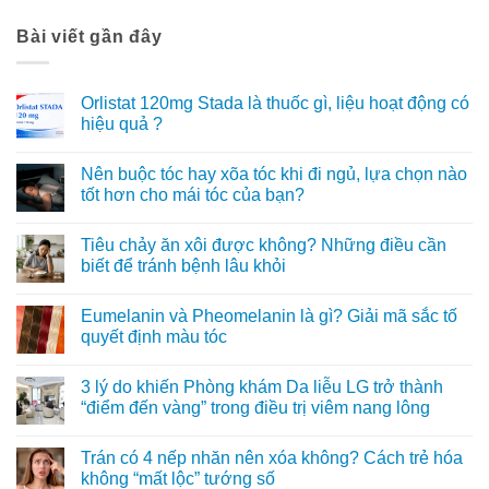
Bài viết gần đây
Orlistat 120mg Stada là thuốc gì, liệu hoạt động có
hiệu quả ?
Không
có
Nên buộc tóc hay xõa tóc khi đi ngủ, lựa chọn nào
bình
luận
tốt hơn cho mái tóc của bạn?
ở
Orlistat
Không
120mg
có
Tiêu chảy ăn xôi được không? Những điều cần
Stada
bình
là
luận
biết để tránh bệnh lâu khỏi
thuốc
ở
gì,
Nên
Không
liệu
buộc
có
Eumelanin và Pheomelanin là gì? Giải mã sắc tố
hoạt
tóc
bình
động
hay
luận
quyết định màu tóc
có
xõa
ở
hiệu
tóc
Tiêu
Không
quả
khi
chảy
có
3 lý do khiến Phòng khám Da liễu LG trở thành
?
đi
ăn
bình
ngủ,
xôi
luận
“điểm đến vàng” trong điều trị viêm nang lông
lựa
được
ở
chọn
không?
Eumelanin
Không
nào
Những
và
có
Trán có 4 nếp nhăn nên xóa không? Cách trẻ hóa
tốt
điều
Pheomelanin
bình
hơn
cần
là
luận
không “mất lộc” tướng số
cho
biết
gì?
ở