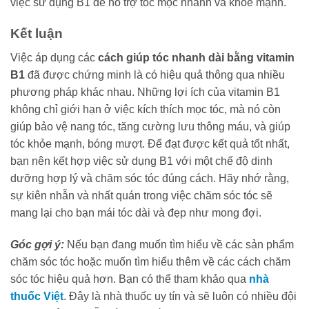
việc sử dụng B1 để hỗ trợ tóc mọc nhanh và khỏe mạnh.
Kết luận
Việc áp dụng các
cách giúp tóc nhanh dài bằng vitamin
B1
đã được chứng minh là có hiệu quả thông qua nhiều
phương pháp khác nhau. Những lợi ích của vitamin B1
không chỉ giới hạn ở việc kích thích mọc tóc, mà nó còn
giúp bảo vệ nang tóc, tăng cường lưu thông máu, và giúp
tóc khỏe mạnh, bóng mượt. Để đạt được kết quả tốt nhất,
bạn nên kết hợp việc sử dụng B1 với một chế độ dinh
dưỡng hợp lý và chăm sóc tóc đúng cách. Hãy nhớ rằng,
sự kiên nhẫn và nhất quán trong việc chăm sóc tóc sẽ
mang lại cho bạn mái tóc dài và đẹp như mong đợi.
Góc gợi ý:
Nếu bạn đang muốn tìm hiểu về các sản phẩm
chăm sóc tóc hoặc muốn tìm hiểu thêm về các cách chăm
sóc tóc hiệu quả hơn. Bạn có thể tham khảo qua
nhà
thuốc Việt
. Đây là nhà thuốc uy tín và sẽ luôn có nhiều đội