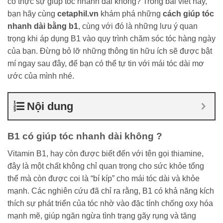
có thực sự giúp tóc nhanh dài không? Trong bài viết này,
bạn hãy cùng
cetaphil.vn
khám phá những
cách giúp tóc
nhanh dài bằng b1
, cùng với đó là những lưu ý quan
trọng khi áp dụng B1 vào quy trình chăm sóc tóc hàng ngày
của bạn. Đừng bỏ lỡ những thông tin hữu ích sẽ được bật
mí ngay sau đây, để bạn có thể tự tin với mái tóc dài mơ
ước của mình nhé.
Nội dung
B1 có giúp tóc nhanh dài không ?
Vitamin B1, hay còn được biết đến với tên gọi thiamine,
đây là một chất không chỉ quan trọng cho sức khỏe tổng
thể mà còn được coi là “bí kíp” cho mái tóc dài và khỏe
mạnh. Các nghiên cứu đã chỉ ra rằng, B1 có khả năng kích
thích sự phát triển của tóc nhờ vào đặc tính chống oxy hóa
mạnh mẽ, giúp ngăn ngừa tình trạng gãy rụng và tăng